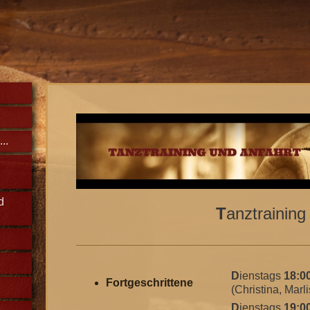
..
d
T
anztrainin
D
ienstags
18:0
Fortgeschrittene
(Christina, Marli
D
ienstags
19:00