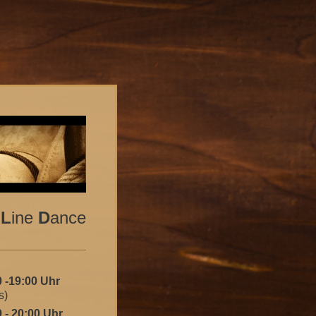
g
L
ine
D
ance
0 -19:00 Uhr
s)
 - 20:00 Uhr