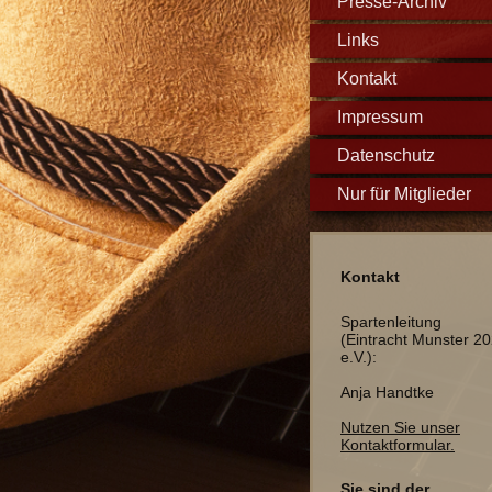
Presse-Archiv
Links
Kontakt
Impressum
Datenschutz
Nur für Mitglieder
Kontakt
Spartenleitung
(Eintracht Munster 2
e.V.):
Anja Handtke
Nutzen Sie unser
Kontaktformular.
Sie sind der