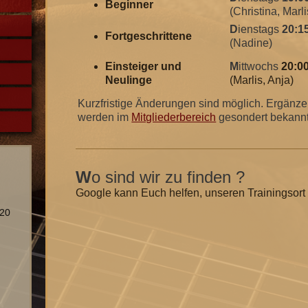
Beginner
(Christina, Marli
D
ienstags
20:15
Fortgeschrittene
(Nadine)
Einsteiger und
M
ittwochs
20:00
Neulinge
(Marlis, Anja)
Kurzfristige Änderungen sind möglich. Ergänz
werden im
Mitgliederbereich
gesondert bekann
W
o sind wir zu finden ?
Google kann Euch helfen, unseren Trainingsort 
020