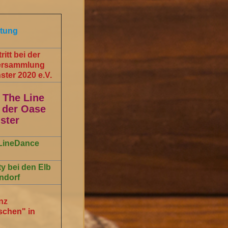
tung
ritt bei der
versammlung
ster 2020 e.V.
 The Line
 der Oase
ster
 LineDance
y bei den Elb
ndorf
nz
schen" in