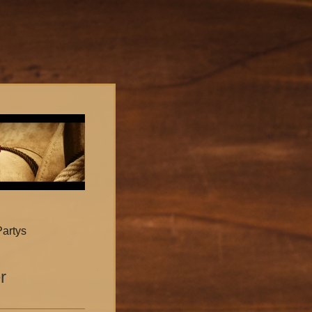
Partys
r