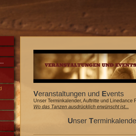
..
d
V
eranstaltungen und
E
vents
Unser Terminkalender, Auftritte und Linedance 
Wo das Tanzen ausdrücklich erwünscht ist...
U
nser
T
erminkalende