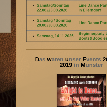
Samstag/Sonntag
Line Dance Pa
22.08./23.08.2026
in Ellerndorf
Samstag / Sonntag
Line Dance Par
29.08./30
.08.2026
Beginnerparty 
Samstag, 14.11.2026
Boots&Boogies
D
as
w
aren
u
nser
E
vents
2
2019
in
M
unster