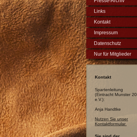
Presse-Archiv
Links
Kontakt
Impressum
Datenschutz
Nur für Mitglieder
Kontakt
Spartenleitung
(Eintracht Munster 2
e.V.):
Anja Handtke
Nutzen Sie unser
Kontaktformular.
Sie sind der