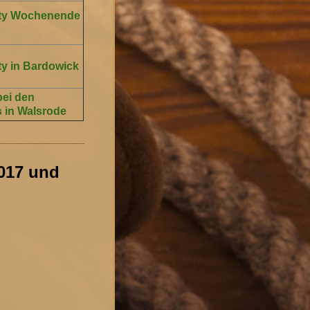
rty Wochenende
ty in Bardowick
bei den
 in Walsrode
017 und